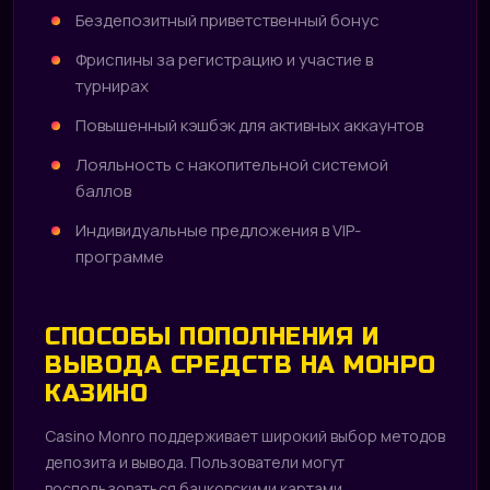
Бездепозитный приветственный бонус
Фриспины за регистрацию и участие в
турнирах
Повышенный кэшбэк для активных аккаунтов
Лояльность с накопительной системой
баллов
Индивидуальные предложения в VIP-
программе
СПОСОБЫ ПОПОЛНЕНИЯ И
ВЫВОДА СРЕДСТВ НА МОНРО
КАЗИНО
Casino Monro поддерживает широкий выбор методов
депозита и вывода. Пользователи могут
воспользоваться банковскими картами