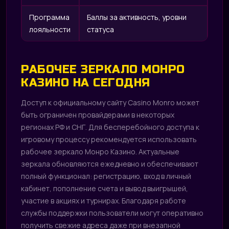
Программа
Баллы за активность, уровни
лояльности
статуса
РАБОЧЕЕ ЗЕРКАЛО МОНРО
КАЗИНО НА СЕГОДНЯ
Доступ к официальному сайту Casino Monro может
быть ограничен провайдерами в некоторых
регионах РФ и СНГ. Для бесперебойного доступа к
игровому процессу рекомендуется использовать
рабочее зеркало Монро Казино. Актуальные
зеркала обновляются ежедневно и обеспечивают
полный функционал: регистрацию, вход в личный
кабинет, пополнение счета и вывод выигрышей,
участие в акциях и турнирах. Благодаря работе
службы поддержки пользователи могут оперативно
получить свежие адреса даже при внезапной