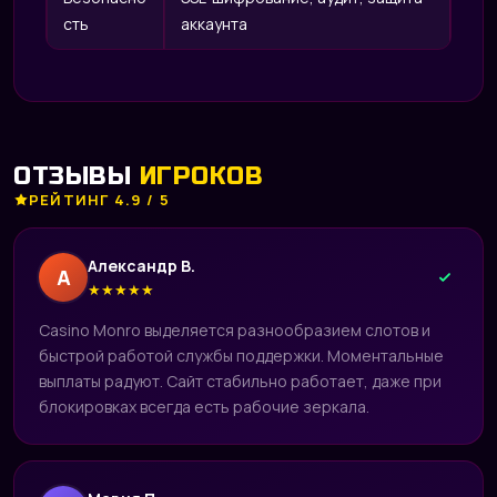
сть
аккаунта
ОТЗЫВЫ
ИГРОКОВ
РЕЙТИНГ 4.9 / 5
Александр В.
А
★
★
★
★
★
Casino Monro выделяется разнообразием слотов и
быстрой работой службы поддержки. Моментальные
выплаты радуют. Сайт стабильно работает, даже при
блокировках всегда есть рабочие зеркала.