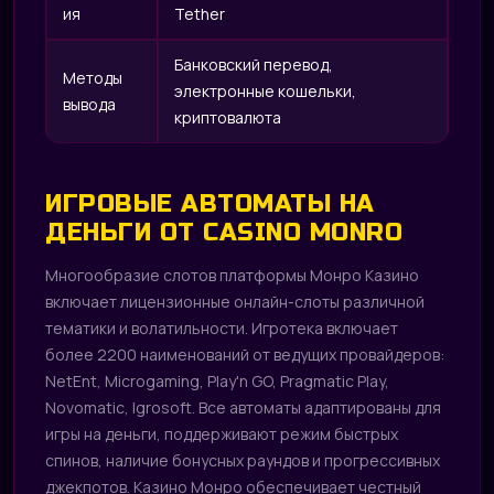
ия
Tether
Банковский перевод,
Методы
электронные кошельки,
вывода
криптовалюта
ИГРОВЫЕ АВТОМАТЫ НА
ДЕНЬГИ ОТ CASINO MONRO
Многообразие слотов платформы Монро Казино
включает лицензионные онлайн-слоты различной
тематики и волатильности. Игротека включает
более 2200 наименований от ведущих провайдеров:
NetEnt, Microgaming, Play'n GO, Pragmatic Play,
Novomatic, Igrosoft. Все автоматы адаптированы для
игры на деньги, поддерживают режим быстрых
спинов, наличие бонусных раундов и прогрессивных
джекпотов. Казино Монро обеспечивает честный