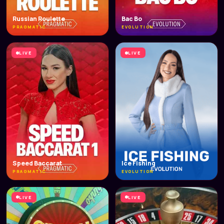
Russian Roulette
Bac Bo
PRAGMATIC
EVOLUTION
LIVE
LIVE
Speed Baccarat
Ice Fishing
PRAGMATIC
EVOLUTION
LIVE
LIVE