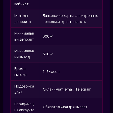
кабинет
Методы
Банковские карты, электронные
депозита
кошельки, криптовалюты
ON
Минимальн
300 ₽
ый депозит
Минимальн
500 ₽
ый вывод
Время
1–7 часов
вывода
Поддержка
Онлайн-чат, email, Telegram
24/7
Верификац
Обязательная для выплат
ия аккаунта