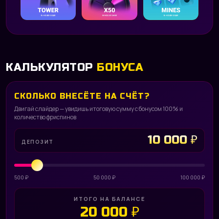
КАЛЬКУЛЯТОР
БОНУСА
СКОЛЬКО ВНЕСЁТЕ НА СЧЁТ?
Двигай слайдер — увидишь итоговую сумму с бонусом 100% и
количество фриспинов
10 000 ₽
ДЕПОЗИТ
500 ₽
50 000 ₽
100 000 ₽
ИТОГО НА БАЛАНСЕ
20 000 ₽