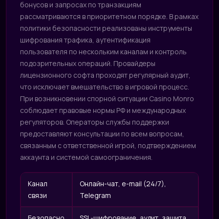
бонусов и запросах по транзакциям
рассматриваются в приоритетном порядке. В рамках
политики безопасности реализованы инструменты
шифрования трафика, аутентификация
пользователя по нескольким каналам и контроль
подозрительных операций. Провайдеры
лицензионного софта проходят регулярный аудит,
что исключает вмешательство в игровой процесс.
При возникновении спорной ситуации Casino Monro
соблюдает правовые нормы РФ и международных
регуляторов. Операторы службы поддержки
предоставляют консультации по всем вопросам,
связанным с ответственной игрой, подтверждением
аккаунта и системой самоограничения.
Канал
Онлайн-чат, e-mail (24/7),
связи
Telegram
Безопасно
SSL-шифрование, аудит, защита