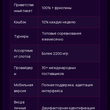
Приветстве
100% + фриспины
нный пакет
Кэшбэк
10% каждую неделю
Топовые соревнования
Турниры
ежемесячно
Ассортиме
Более 2200 игр
нт слотов
Провайдер
30+ международных
ы
поставщиков
Мобильная
Полная поддержка, адаптация
версия
интерфейса
Вход в
личный
Двухфакторная идентификация